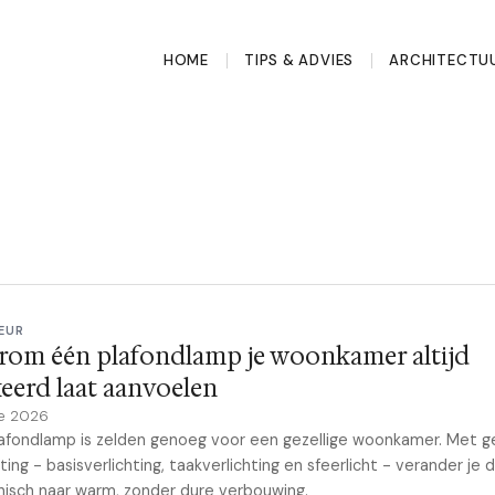
HOME
TIPS & ADVIES
ARCHITECTU
EUR
rom één plafondlamp je woonkamer altijd
eerd laat aanvoelen
e 2026
afondlamp is zelden genoeg voor een gezellige woonkamer. Met g
hting - basisverlichting, taakverlichting en sfeerlicht - verander je 
inisch naar warm, zonder dure verbouwing.