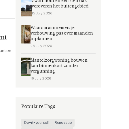
Zwart hout en een steil dak
veroveren het buitengebied
15 July 2026
Waarom aannemers je
verbouwing pas over maanden
omt
inplannen
25 July 2026
punten
Mantelzorgwoning bouwen
kan binnenkort zonder
vergunning
16 July 2026
Populaire Tags
Do-it-yourself
Renovatie