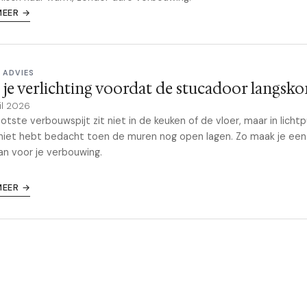
MEER →
 ADVIES
 je verlichting voordat de stucadoor langsk
il 2026
otste verbouwspijt zit niet in de keuken of de vloer, maar in licht
 niet hebt bedacht toen de muren nog open lagen. Zo maak je een
lan voor je verbouwing.
MEER →