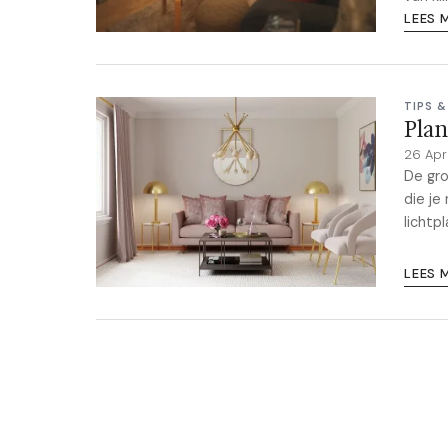
LEES 
TIPS &
Plan
26 Apr
De gro
die je
lichtp
LEES 