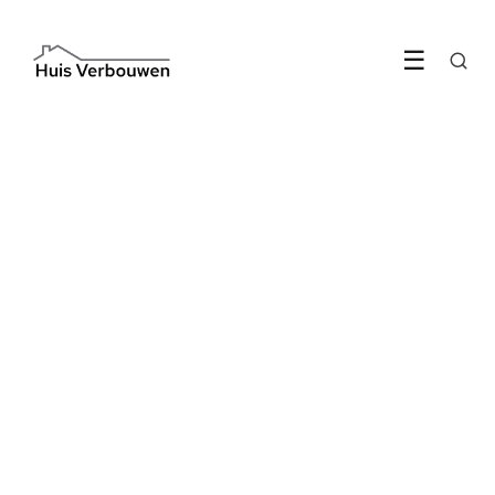
☰
TIPS & ADVIES
Dit verandert er in 2026 aan je
warmtepompsubsidie
LEES ARTIKEL →