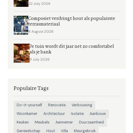
22 July 2026
Composiet verdringt hout als populairste
terrasmateriaal
8 August 2026
Je tuin wordt dit jaar net zo comfortabel
als je bank
3 July 2026
Populaire Tags
Do-it-yourself
Renovatie
Verbouwing
Woonkamer
Architectuur
Isolatie
Aanbouw
Keuken
Meubels
Aannemer
Duurzaamheid
Gereedschap
Hout
Villa
Kleurgebruik