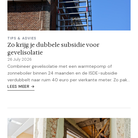
TIPS & ADVIES
Zo krijg je dubbele subsidie voor
gevelisolatie
26 July 2026
Combineer gevelisolatie met een warmtepomp of
zonneboiler binnen 24 maanden en de ISDE-subsidie
verdubbelt naar ruim 40 euro per vierkante meter. Zo pak
je dat aan.
LEES MEER →