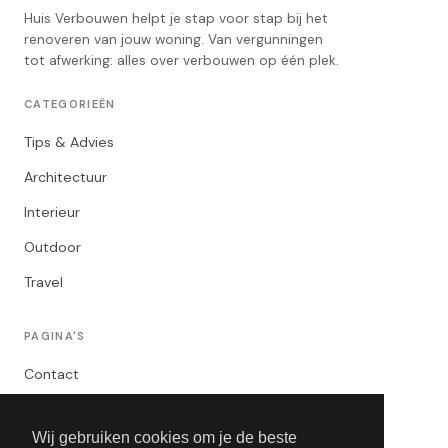
Huis Verbouwen helpt je stap voor stap bij het
renoveren van jouw woning. Van vergunningen
tot afwerking: alles over verbouwen op één plek.
CATEGORIEËN
Tips & Advies
Architectuur
Interieur
Outdoor
Travel
PAGINA'S
Contact
Privacybeleid
Wij gebruiken cookies om je de beste
Algemene Voorwaarden