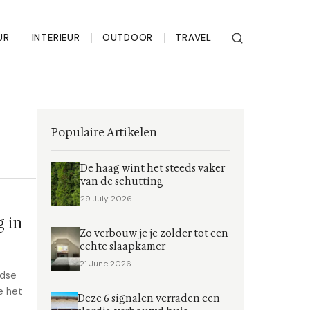
UR
INTERIEUR
OUTDOOR
TRAVEL
Populaire Artikelen
De haag wint het steeds vaker
van de schutting
29 July 2026
g in
Zo verbouw je je zolder tot een
echte slaapkamer
21 June 2026
ndse
e het
Deze 6 signalen verraden een