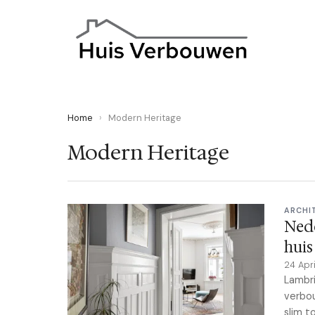
Home
›
Modern Heritage
Modern Heritage
ARCHI
Nede
huis
24 Apr
Lambri
verbou
slim t