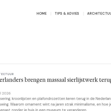
HOME
TIPS & ADVIES
ARCHITECTU
TECTUUR
rlanders brengen massaal sierlijstwerk teru
il 2026
sering, kroonlijsten en plafondrozetten keren terug in de Nederla
wing. Waarom ornament wint na jaren strak minimalisme, en hoe j
oepast zonder je huis in een museum te veranderen.