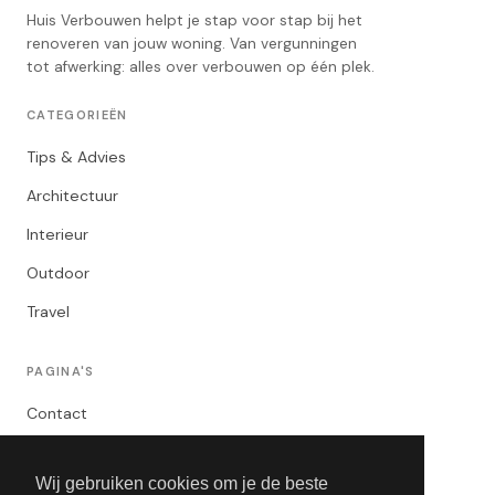
Huis Verbouwen helpt je stap voor stap bij het
renoveren van jouw woning. Van vergunningen
tot afwerking: alles over verbouwen op één plek.
CATEGORIEËN
Tips & Advies
Architectuur
Interieur
Outdoor
Travel
PAGINA'S
Contact
Privacybeleid
Wij gebruiken cookies om je de beste
Algemene Voorwaarden