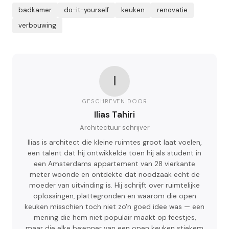
badkamer
do-it-yourself
keuken
renovatie
verbouwing
I
GESCHREVEN DOOR
Ilias Tahiri
Architectuur schrijver
Ilias is architect die kleine ruimtes groot laat voelen,
een talent dat hij ontwikkelde toen hij als student in
een Amsterdams appartement van 28 vierkante
meter woonde en ontdekte dat noodzaak echt de
moeder van uitvinding is. Hij schrijft over ruimtelijke
oplossingen, plattegronden en waarom die open
keuken misschien toch niet zo'n goed idee was — een
mening die hem niet populair maakt op feestjes,
maar die elke bewoner van een open keuken stiekem