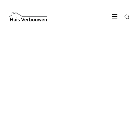
☰
INTERIEUR
Je huis verbouwen? Reis
eens af naar Zwolle!
4 May 2022
·
3 min leestijd