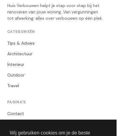
Huis Verbouwen helpt je stap voor stap bij het
renoveren van jouw woning. Van vergunningen
tot afwerking: alles over verbouwen op één plek.
CATEGORIEËN
Tips & Advies
Architectuur
Interieur
Outdoor
Travel
PAGINA'S
Contact
Privacybeleid
Wij gebruiken cookies om je de beste
Algemene Voorwaarden