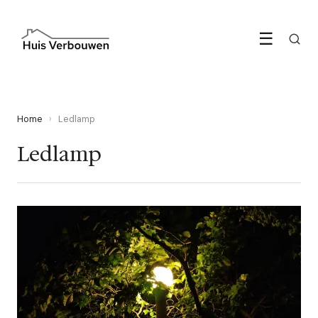
☰
Home
›
Ledlamp
Ledlamp