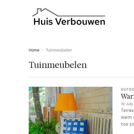
Home
›
Tuinmeubelen
Tuinmeubelen
OUTD
Warm
19 Jul
Terras
warm o
toe zo