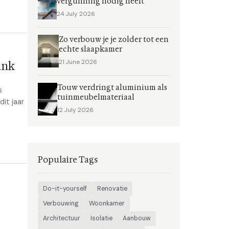
vergunning nodig heeft
24 July 2026
Zo verbouw je je zolder tot een
echte slaapkamer
21 June 2026
ank
Touw verdringt aluminium als
s
tuinmeubelmateriaal
dit jaar
12 July 2026
Populaire Tags
Do-it-yourself
Renovatie
Verbouwing
Woonkamer
Architectuur
Isolatie
Aanbouw