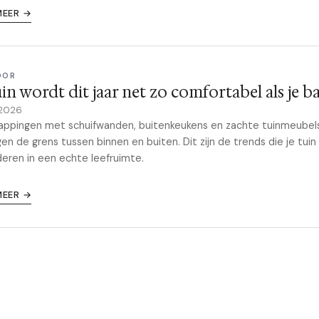
MEER →
OOR
uin wordt dit jaar net zo comfortabel als je b
 2026
appingen met schuifwanden, buitenkeukens en zachte tuinmeubel
en de grens tussen binnen en buiten. Dit zijn de trends die je tuin 
eren in een echte leefruimte.
MEER →