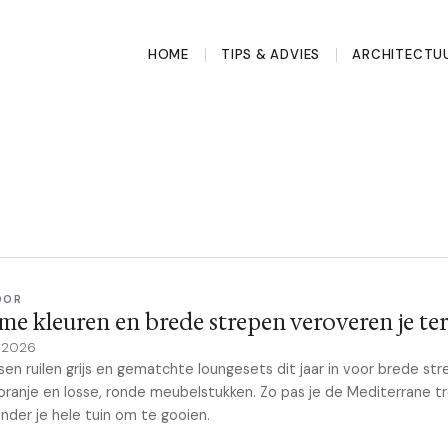
HOME
TIPS & ADVIES
ARCHITECTU
OOR
e kleuren en brede strepen veroveren je ter
y 2026
sen ruilen grijs en gematchte loungesets dit jaar in voor brede str
ranje en losse, ronde meubelstukken. Zo pas je de Mediterrane t
nder je hele tuin om te gooien.