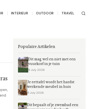
UR
INTERIEUR
OUTDOOR
TRAVEL
Populaire Artikelen
Dit mag wel en niet met een
vuurkorf in je tuin
9 July 2026
ras
Je eettafel wordt het hardst
werkende meubel in huis
epen,
8 July 2026
rend
Dit bepaalt of je zwembad een