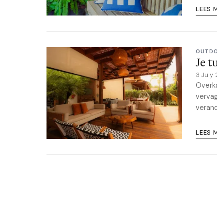
LEES 
OUTD
Je t
3 July
Overk
vervag
verand
LEES 