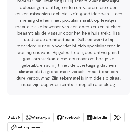
moeder van uitvinding is. Hij schrijft over ruimtelijke
oplossingen, plattegronden en waarom die open
keuken misschien toch niet zo'n goed idee was — een
mening die hem niet populair maakt op feestjes,
maar die elke bewoner van een open keuken stiekem
beaamt als de visgeur door het hele huis trekt. Ilias
studeerde architectuur in Delft en werkte bij
meerdere bureaus voordat hij zich specialiseerde in
woningrenovatie. Hij gelooft dat goed ontwerp niet
gaat om vierkante meters maar om hoe je ze
gebruikt, en schrijft met de overtuiging dat een
slimme plattegrond meer verschil maakt dan een
dure verbouwing. Zijn tekentafel is inmiddels digitaal,
maar zijn oog voor ruimte is nog altijd analoog.
DELEN
WhatsApp
Facebook
LinkedIn
X
Link kopieren