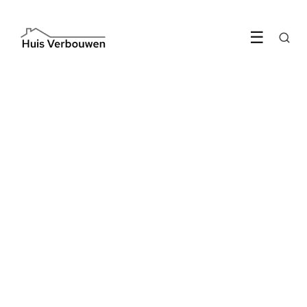
☰
ARCHITECTUUR
De verdiepte zithoek keert
terug in Nederlandse
huizen
11 May 2026
·
6 min leestijd