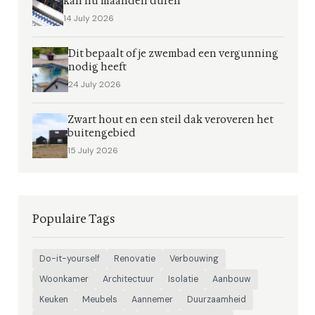
kan nu maanden duren
14 July 2026
Dit bepaalt of je zwembad een vergunning
nodig heeft
24 July 2026
Zwart hout en een steil dak veroveren het
buitengebied
15 July 2026
Populaire Tags
Do-it-yourself
Renovatie
Verbouwing
Woonkamer
Architectuur
Isolatie
Aanbouw
Keuken
Meubels
Aannemer
Duurzaamheid