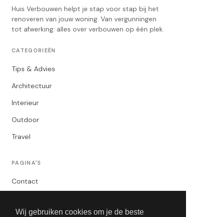
Huis Verbouwen helpt je stap voor stap bij het
renoveren van jouw woning. Van vergunningen
tot afwerking: alles over verbouwen op één plek.
CATEGORIEËN
Tips & Advies
Architectuur
Interieur
Outdoor
Travel
PAGINA'S
Contact
Privacybeleid
Wij gebruiken cookies om je de beste
Algemene Voorwaarden