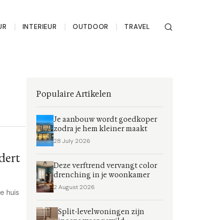
UR
INTERIEUR
OUTDOOR
TRAVEL
Populaire Artikelen
Je aanbouw wordt goedkoper
zodra je hem kleiner maakt
28 July 2026
dert
Deze verftrend vervangt color
drenching in je woonkamer
2 August 2026
e huis
Split-levelwoningen zijn