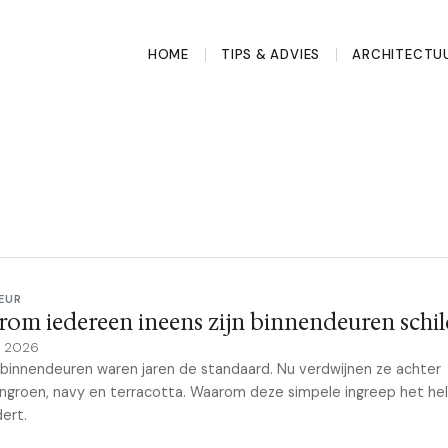
HOME
TIPS & ADVIES
ARCHITECTU
EUR
om iedereen ineens zijn binnendeuren schil
il 2026
binnendeuren waren jaren de standaard. Nu verdwijnen ze achter
groen, navy en terracotta. Waarom deze simpele ingreep het hel
ert.