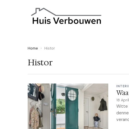
Home
›
Histor
Histor
INTERI
Waar
18 Apr
Witte 
dennen
verand