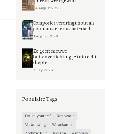
ineens weer gewild
4 August 2026
Composiet verdringt hout als
populairste terrasmateriaal
8 August 2026
Zo geeft nieuwe
buitenverlichting je tuin echt
diepte
7 July 2026
Populaire Tags
Do-it-yourself
Renovatie
Verbouwing
Woonkamer
Architectuur
Isolatie
Aanbouw