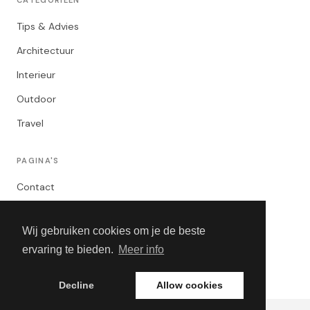
Tips & Advies
Architectuur
Interieur
Outdoor
Travel
PAGINA'S
Contact
Privacybeleid
Wij gebruiken cookies om je de beste
Algemene Voorwaarden
ervaring te bieden.
Meer info
Adverteren
Decline
Allow cookies