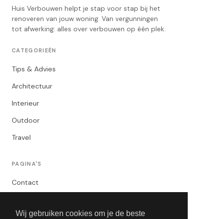
Huis Verbouwen helpt je stap voor stap bij het
renoveren van jouw woning. Van vergunningen
tot afwerking: alles over verbouwen op één plek.
CATEGORIEËN
Tips & Advies
Architectuur
Interieur
Outdoor
Travel
PAGINA'S
Contact
Privacybeleid
Wij gebruiken cookies om je de beste
Algemene Voorwaarden