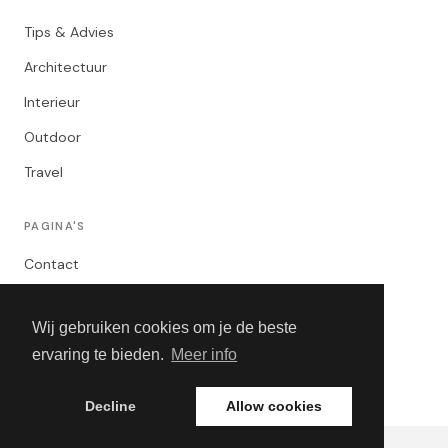
Tips & Advies
Architectuur
Interieur
Outdoor
Travel
PAGINA'S
Contact
Privacybeleid
Wij gebruiken cookies om je de beste
Algemene Voorwaarden
ervaring te bieden.
Meer info
Adverteren
Decline
Allow cookies