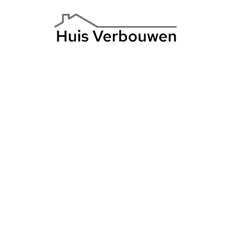
TIPS & ADVIES
Spouwmuurisolat
goedkoopste ingr
altijd loont