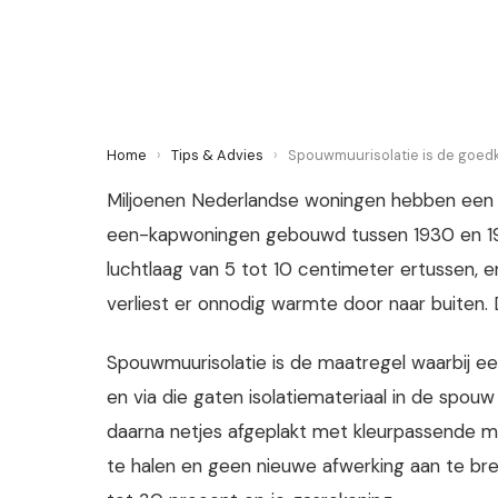
25 May 2026
·
5 min leestijd
Home
›
Tips & Advies
›
Spouwmuurisolatie is de goedko
Miljoenen Nederlandse woningen hebben een 
een-kapwoningen gebouwd tussen 1930 en 197
luchtlaag van 5 tot 10 centimeter ertussen, en 
verliest er onnodig warmte door naar buiten. D
Spouwmuurisolatie is de maatregel waarbij een
en via die gaten isolatiemateriaal in de spou
daarna netjes afgeplakt met kleurpassende mo
te halen en geen nieuwe afwerking aan te bren