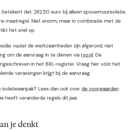
betekent dat: 262,50 euro bij alleen spouwmuurisolatie,
re maatregel. Niet enorm, maar in combinatie met de
ikt het snel op.
bsidie
nadat
de werkzaamheden zijn afgerond, niet
ing om de aanvraag in te dienen via
rvo.nl
. De
 ingeschreven in het BRL-register. Vraag hier vóór het
elende verassingen krijgt bij de aanvraag.
je isolatieaanpak? Lees dan ook over
de voorwaarden
ie heeft veranderde regels dit jaar.
dan je denkt