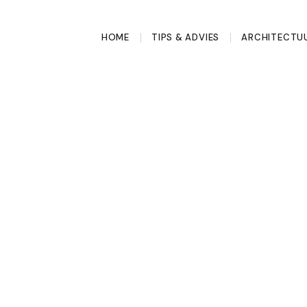
HOME
TIPS & ADVIES
ARCHITECTU
ie is de
eep die bijna