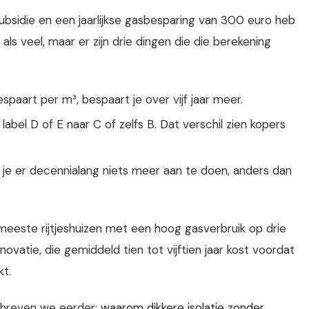
ubsidie en een jaarlijkse gasbesparing van 300 euro heb
 als veel, maar er zijn drie dingen die die berekening
spaart per m³, bespaart je over vijf jaar meer.
label D of E naar C of zelfs B. Dat verschil zien kopers
f je er decennialang niets meer aan te doen, anders dan
e meeste rijtjeshuizen met een hoog gasverbruik op drie
novatie, die gemiddeld tien tot vijftien jaar kost voordat
t.
 schreven we eerder:
waarom dikkere isolatie zonder