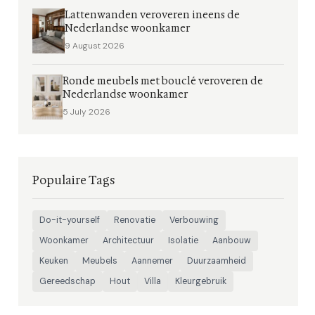
Lattenwanden veroveren ineens de
Nederlandse woonkamer
9 August 2026
Ronde meubels met bouclé veroveren de
Nederlandse woonkamer
5 July 2026
Populaire Tags
Do-it-yourself
Renovatie
Verbouwing
Woonkamer
Architectuur
Isolatie
Aanbouw
Keuken
Meubels
Aannemer
Duurzaamheid
Gereedschap
Hout
Villa
Kleurgebruik