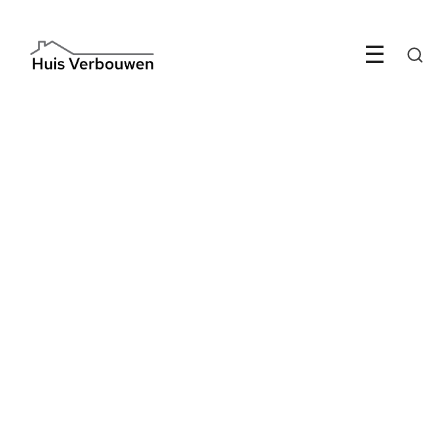
☰
TIPS & ADVIES
Ventilatiesubsidie krijg je in
2026 alleen onder één eis
9 May 2026
·
6 min leestijd